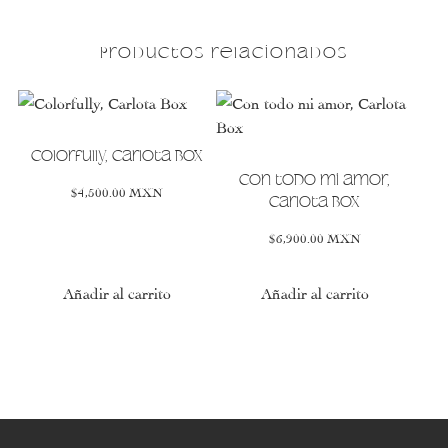
Productos relacionados
Este
Este
producto
producto
tiene
tiene
Colorfully, Carlota Box
múltiples
múltiples
Con todo mi amor,
$
4,500.00
MXN
variantes.
variantes.
Carlota Box
Las
Las
$
6,900.00
MXN
opciones
opciones
se
se
Añadir al carrito
Añadir al carrito
pueden
pueden
elegir
elegir
en
en
la
la
página
página
de
de
producto
producto