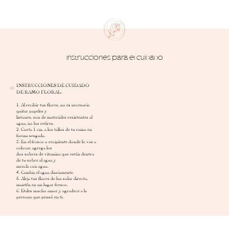
Instrucciones para el cuidado
INSTRUCCIONES DE CUIDADO
DE RAMO FLORAL:
1. Al recibir tus flores, no es necesario
quitar papeles y
listones, son de materiales resistentes al
agua, no los retires.
2. Corta 1 cm. a los tallos de tu ramo en
forma sesgada.
3. En el frasco o recipiente donde lo vas a
colocar, agrega los
dos sobres de vitamina que están dentro
de tu sobre al agua y
mezcla con agua.
4. Cambia el agua diariamente.
5. Aleja tus flores de luz solar directa,
mantén en un lugar fresco.
6. Dales mucho amor y agradece a la
persona que pensó en ti.