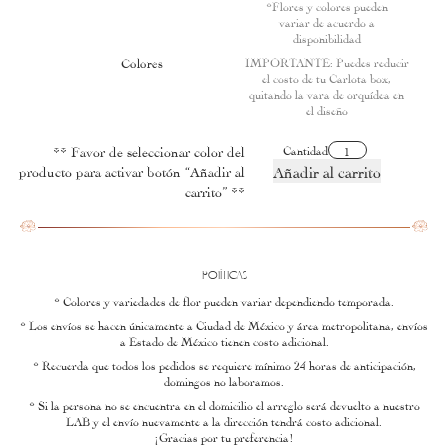
*Flores y colores pueden
variar de acuerdo a
disponibilidad
IMPORTANTE: Puedes reducir
Colores
el costo de tu Carlota box,
quitando la vara de orquídea en
el diseño
Cantidad
** Favor de seleccionar color del
Añadir al carrito
producto para activar botón “Añadir al
carrito” **
POlÍTICAS
* Colores y variedades de flor pueden variar dependiendo temporada.
* Los envíos se hacen únicamente a Ciudad de México y área metropolitana, envíos
a Estado de México tienen costo adicional.
* Recuerda que todos los pedidos se requiere mínimo 24 horas de anticipación,
domingos no laboramos.
* Si la persona no se encuentra en el domicilio el arreglo será devuelto a nuestro
LAB y el envío nuevamente a la dirección tendrá costo adicional.
¡Gracias por tu preferencia!