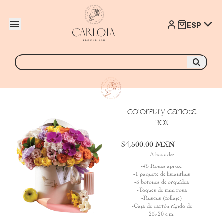
ar menú
ESP
Abrir menú
Buscar
por:
Colorfully, Carlota
Box
$
4,500.00
MXN
A base de:
-48 Rosas aprox.
-1 paquete de lisianthus
-3 botones de orquídea
-Toques de mini rosa
-Ruscus (follaje)
-Caja de cartón rígido de
23×20 c.m.