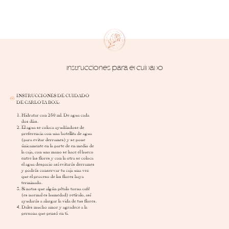
Instrucciones para el cuidado
INSTRUCCIONES DE CUIDADO
DE CARLOTA BOX:
Hidratar con 250 ml. De agua cada
dos días.
El agua se coloca ayudándose de
preferencia con una botellita de agua
(para evitar derrames) y se pone
únicamente en la parte de en medio de
la caja, con una mano se hace el hueco
entre las flores y con la otra se coloca
el agua despacio así evitarás derrames
y podrás conservar tu caja una vez
que el proceso de las flores haya
terminado.
Si notas que algún pétalo torna café
(es normal es humedad) retíralo, así
ayudarás a alargar la vida de tus flores.
Dales mucho amor y agradece a la
persona que pensó en ti.