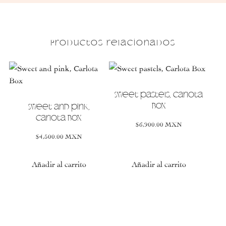
Productos relacionados
Este
Este
producto
producto
tiene
tiene
Sweet pastels, Carlota
múltiples
múltiples
Box
Sweet and pink,
variantes.
variantes.
Carlota Box
$
6,900.00
MXN
Las
Las
$
4,500.00
MXN
opciones
opciones
se
se
Añadir al carrito
Añadir al carrito
pueden
pueden
elegir
elegir
en
en
la
la
página
página
de
de